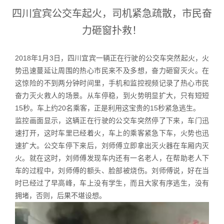
四川宜宾公交车起火，司机紧急疏散，市民奋
力砸窗扑救！
2018年1月3日，四川宜宾一辆正在行驶的公交车突然起火，火
势迅速蔓延让周围的热心市民来不及多想，奋力砸窗灭火。在
这惊险的不到两分钟时间里，手机和监控视频记录了热心市民
奋力灭火救人的场景。从车停稳，到火势明显扩大，只有短短
15秒。车上约20名乘客，正是利用这宝贵的15秒紧急逃生。
监控画面显示，这辆正在行驶的公交车突然停了下来，车门迅
速打开，这时车里已经着火，车上的乘客紧急下车，火势也迅
速扩大。
公交车停下来后，刘师傅立即拿出灭火器在车厢内灭
火。就在这时，刘师傅发现车内还有一名老人，在帮助老人下
车的过程中，刘师傅的额头、脸部被烧伤。
刘师傅说，好在当
时已经过了早高峰，车上没有学生，而且大家有序逃生，没有
拥堵，否则，后果不堪设想。